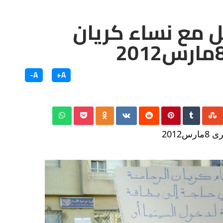
ل مع نساء كريان
A-
A+
مارس2012